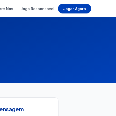
bre Nos
Jogo Responsavel
Jogar Agora
Mensagem