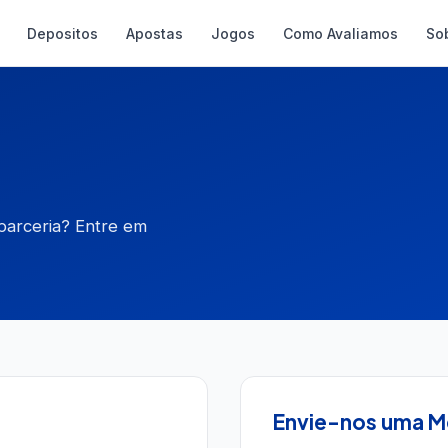
Depositos
Apostas
Jogos
Como Avaliamos
So
parceria? Entre em
Envie-nos uma 