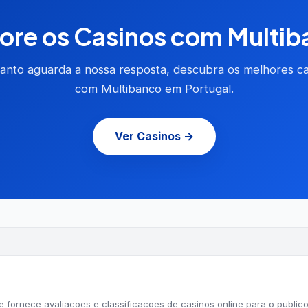
ore os Casinos com Multi
anto aguarda a nossa resposta, descubra os melhores ca
com Multibanco em Portugal.
Ver Casinos →
e fornece avaliacoes e classificacoes de casinos online para o public