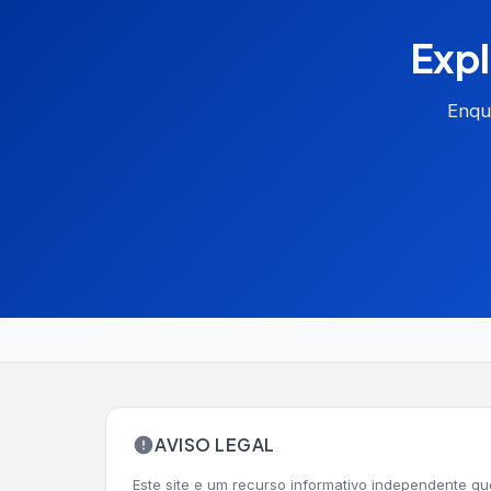
Expl
Enqu
AVISO LEGAL
Este site e um recurso informativo independente qu