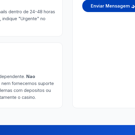
Enviar Mensagem
ils dentro de 24-48 horas
, indique "Urgente" no
ndependente.
Nao
s
nem fornecemos suporte
oblemas com depositos ou
tamente o casino.