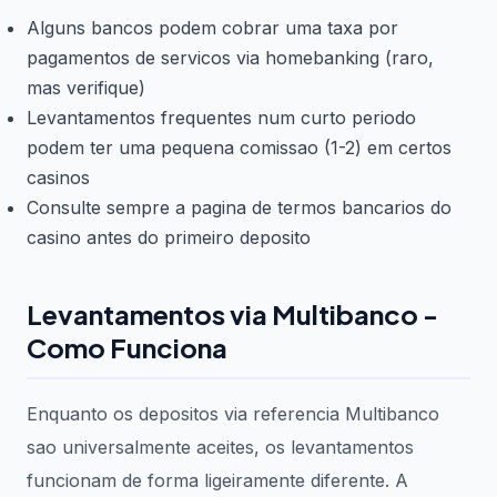
Alguns bancos podem cobrar uma taxa por
pagamentos de servicos via homebanking (raro,
mas verifique)
Levantamentos frequentes num curto periodo
podem ter uma pequena comissao (1-2) em certos
casinos
Consulte sempre a pagina de termos bancarios do
casino antes do primeiro deposito
Levantamentos via Multibanco -
Como Funciona
Enquanto os depositos via referencia Multibanco
sao universalmente aceites, os levantamentos
funcionam de forma ligeiramente diferente. A