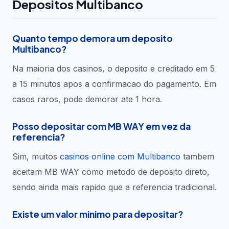
Depositos Multibanco
Quanto tempo demora um deposito
Multibanco?
Na maioria dos casinos, o deposito e creditado em 5
a 15 minutos apos a confirmacao do pagamento. Em
casos raros, pode demorar ate 1 hora.
Posso depositar com MB WAY em vez da
referencia?
Sim, muitos
casinos online com Multibanco
tambem
aceitam MB WAY como metodo de deposito direto,
sendo ainda mais rapido que a referencia tradicional.
Existe um valor minimo para depositar?