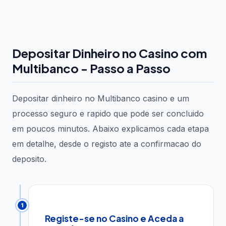
Depositar Dinheiro no Casino com
Multibanco - Passo a Passo
Depositar dinheiro no Multibanco casino e um
processo seguro e rapido que pode ser concluido
em poucos minutos. Abaixo explicamos cada etapa
em detalhe, desde o registo ate a confirmacao do
deposito.
1
Registe-se no Casino e Aceda a