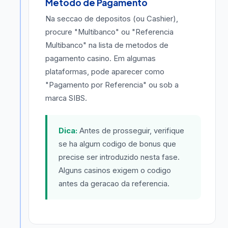
Metodo de Pagamento
Na seccao de depositos (ou Cashier),
procure "Multibanco" ou "Referencia
Multibanco" na lista de metodos de
pagamento casino. Em algumas
plataformas, pode aparecer como
"Pagamento por Referencia" ou sob a
marca SIBS.
Dica:
Antes de prosseguir, verifique
se ha algum codigo de bonus que
precise ser introduzido nesta fase.
Alguns casinos exigem o codigo
antes da geracao da referencia.