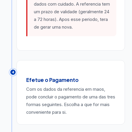
dados com cuidado. A referencia tem
um prazo de validade (geralmente 24
a 72 horas). Apos esse periodo, tera
de gerar uma nova.
4
Efetue o Pagamento
Com os dados da referencia em maos,
pode concluir o pagamento de uma das tres
formas seguintes. Escolha a que for mais
conveniente para si.