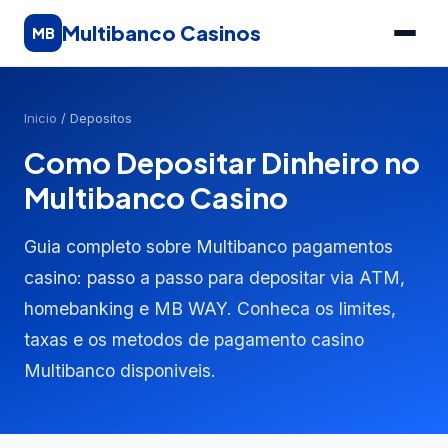
Multibanco Casinos
MB
Inicio
/ Depositos
Como Depositar Dinheiro no
Multibanco Casino
Guia completo sobre Multibanco pagamentos
casino: passo a passo para depositar via ATM,
homebanking e MB WAY. Conheca os limites,
taxas e os metodos de pagamento casino
Multibanco disponiveis.