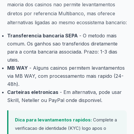
maioria dos casinos nao permite levantamentos
diretos por referencia Multibanco, mas oferece
alternativas ligadas ao mesmo ecossistema bancario:
Transferencia bancaria SEPA
- O metodo mais
comum. Os ganhos sao transferidos diretamente
para a conta bancaria associada. Prazo: 1-3 dias
uteis.
MB WAY
- Alguns casinos permitem levantamentos
via MB WAY, com processamento mais rapido (24-
48h).
Carteiras eletronicas
- Em alternativa, pode usar
Skrill, Neteller ou PayPal onde disponivel.
Dica para levantamentos rapidos:
Complete a
verificacao de identidade (KYC) logo apos o