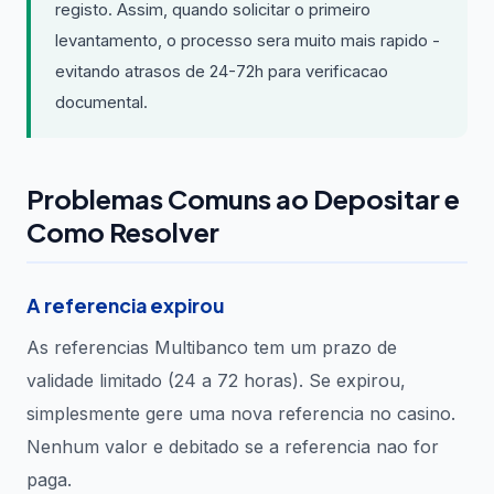
registo. Assim, quando solicitar o primeiro
levantamento, o processo sera muito mais rapido -
evitando atrasos de 24-72h para verificacao
documental.
Problemas Comuns ao Depositar e
Como Resolver
A referencia expirou
As referencias Multibanco tem um prazo de
validade limitado (24 a 72 horas). Se expirou,
simplesmente gere uma nova referencia no casino.
Nenhum valor e debitado se a referencia nao for
paga.