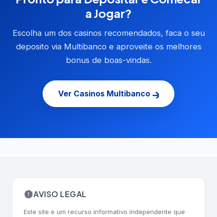
a Jogar?
Escolha um dos casinos recomendados, faca o seu
deposito via Multibanco e aproveite os melhores
bonus de boas-vindas.
Ver Casinos Multibanco
AVISO LEGAL
Este site e um recurso informativo independente que