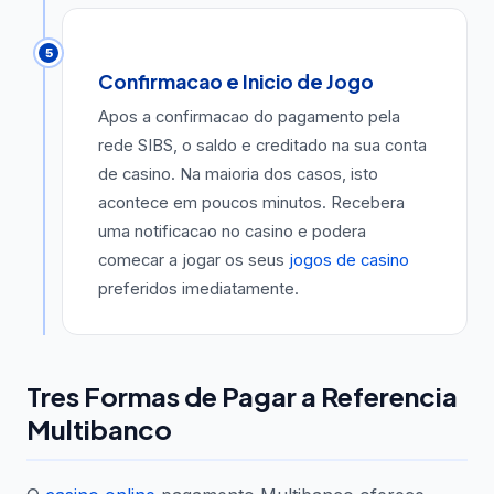
5
Confirmacao e Inicio de Jogo
Apos a confirmacao do pagamento pela
rede SIBS, o saldo e creditado na sua conta
de casino. Na maioria dos casos, isto
acontece em poucos minutos. Recebera
uma notificacao no casino e podera
comecar a jogar os seus
jogos de casino
preferidos imediatamente.
Tres Formas de Pagar a Referencia
Multibanco